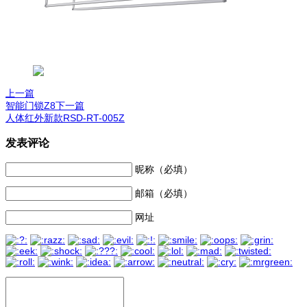
上一篇
智能门锁Z8
下一篇
人体红外新款RSD-RT-005Z
文
发表评论
章
昵称（必填）
导
航
邮箱（必填）
网址